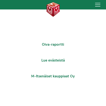
Hyppää
sisältöön
Artikkelien
selaus
Oiva-raportti
Lue evästeistä
M-Itsenäiset kauppiaat Oy